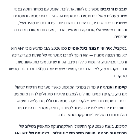
שבבים ורכיבים
ממשיכים להוות את ליבת הענף, עם צמיחה חזקה בצפי
ייצור מעגלים משולבים ותמיכה בתשתיות AI ו‑5G. בבסיס מגמה זו עומדים
שיפורים בייצור שבבים, דרישות הדורשות יותר עיבוד נתונים מהיר ויעיל,
והרחבת שימושי אלקטרוניקה בתעשיית הרכב, מערכות תקשורת וצרכנות
יומיומית.
במקביל,
אירועי תצוגה בינלאומיים
כמו CES 2026 מדגישים כי ה‑AI הוא
לא עוד תכונה משנית — הוא הופך למרכז אסטרטגי של פיתוח מוצרי צריכה
ורכיבי טכנולוגיה. הדגמות כוללות שבבי AI חדשניים, מערכות אוטונומיות
ורובוטיקה חכמה, לצד הרחבת קו מוצרי שימוש יומי כגון IoT חכם ובגדי מחשוב
מתקדם.
קיימות ואנרגיה
עומדות במרכז המגמה, כאשר מערכות חדשות לניהול
אנרגיה, בקרים חכמים ומודלים לצמצום פליטות מתחילים להיות מוטמעים
ברחבי רשתות כוח וייצור אלקטרוניקה. מגמה זו כוללת גם עלייה בשימוש
בחומרים ידידותיים לסביבה ועיצוב למיחזור, כחלק ממחויבות סביבתית
הולכת וגוברת של יצרנים וחקיקה מתעדכנת.
לסיכום, בשנת 2026 ענף החשמל והאלקטרוניקה מתאפיין בשילוב של
טכנולוגיה חכמה, חוויית משתמש דיגיטלית, בצמיחה של IoT ו‑AI