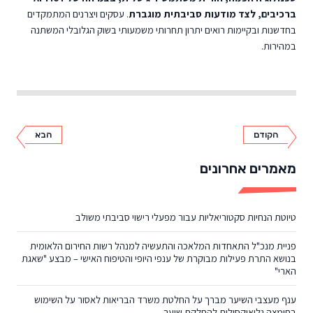
ברכיבים, לצד מודעות סביבתית מוגברת
. עסקים ויצרנים המתמקדים
בחדשנות ובקיימות רואים יתרון תחרותי משמעותי בשוק הגלובלי המשתנה
במהירות.
הקודם
הבא
מאמרים אחרונים
טיוטת הנחיות סקטוריאליות עבור מפעלי רישוי סביבתי משולב
פניית מנכ"ל התאחדות המלאכה והתעשיה למנהל רשות החירום הלאומית
בנושא התרת פעילות מבוקרת של ענפי היופי והטיפוח האישי – מבצע "שאגת
הארי"
ענף מעצבי השיער מברך על החלטת משרד הבריאות לאסור על השימוש
בחומצה גליאוקסילית להחלקת שיער