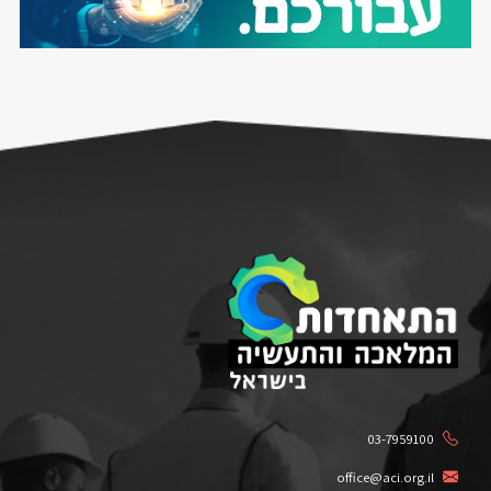
03-7959100
office@aci.org.il