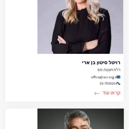
רויטל סיטון בן ארי
רו"ח ויועצת מס
office@aci.org.il
03-7959104
קראו עוד