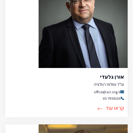
אורן גלעדי
עו"ד עוולות רגולציה
office@aci.org.il
03-7959104
קראו עוד