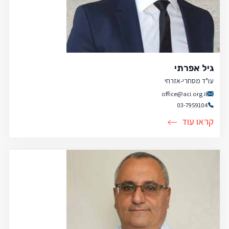
גיל אפרתי
עו"ד מסחרי-אזרחי
office@aci.org.il
03-7959104
קראו עוד