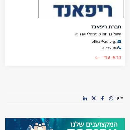
חברת ריפאנד
טיפול בתחום מוניציפלי וארנונה
office@aci.org.il
03-7959104
קראו עוד
שתף