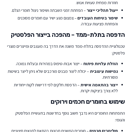
חוזרות מפחית טעויות אנוש.
ייעול תהליכי ייצור
– הפחתת זמני השבתה ושיפור ניצול חומרי הגלם.
שיפור בטיחות העובדים
– צמצום מגע ישיר עם חומרים מסוכנים
והפחתת פציעות עבודה.
הדפסה בתלת-ממד – מהפכה בייצור הפלסטיק
טכנולוגיית ההדפסה בתלת-ממד משנה את הדרך בה מעצבים ומייצרים מוצרי
פלסטיק:
הוזלת עלויות פיתוח
– ייצור אבות-טיפוס במהירות ובעלות נמוכה.
גמישות עיצובית
– יכולת ליצור מבנים מורכבים שלא ניתן לייצר בשיטות
מסורתיות.
ייצור בהתאמה אישית
– הדפסת חלקים לפי דרישות לקוח ייחודיות
ללא צורך ביציקות יקרות.
שימוש בחומרים חכמים וירוקים
התפתחות החומרים היא נדבך חשוב נוסף בחדשנות בתעשיית הפלסטיק
והגומי:
פולימרים חכמים
– חומרים המשנים תכונות בהתאם לתנאים חיצוניים