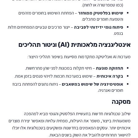
(כמו טמפרטורה או לחות).
שימוש בפלסטיק ממוחזר
– הפחתת השימוש בחומרים מזהמים
והטמעת חומרים מתכלים.
פיתוח גומי ידידותי לסביבה
– ייצור מרכיבים טבעיים המפחיתים תלות
בנפט.
אינטליגנציה מלאכותית (AI) וניטור תהליכים
מערכות AI ואנליטיקה מתקדמות מסייעות בשיפור תהליכי הייצור:
תחזוקה מונעת
– חיזוי תקלות במכונות לפני שהן מתרחשות.
בקרה איכותית
– שימוש במערכות חכמות לזיהוי פגמים בזמן אמת.
אופטימיזציה של שימוש במשאבים
– ניתוח נתונים להפחתת בזבוז
חומרים ואנרגיה.
מסקנה
שילוב טכנולוגיות חדשות בתעשיית הפלסטיק והגומי מביא למהפכה
משמעותית בייצור, משפר את היעילות, מפחית עלויות ומאפשר יצירת מוצרים
איכותיים יותר. עסקים המאמינים בחדשנות ומשקיעים בטכנולוגיות אלו יוכלו
להישאר תחרותיים ולהוביל את השוק בשנים הבאות.