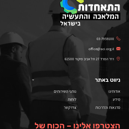
03-7959100
office@aci.org.il
רח' המרד 27 תל אביב מיקוד 61500
ניווט באתר
אודותינו
נותני השירותים
מידע
לוחות
סדנאות והדרכות
צרו קשר
הצטרפו אלינו – הכוח של