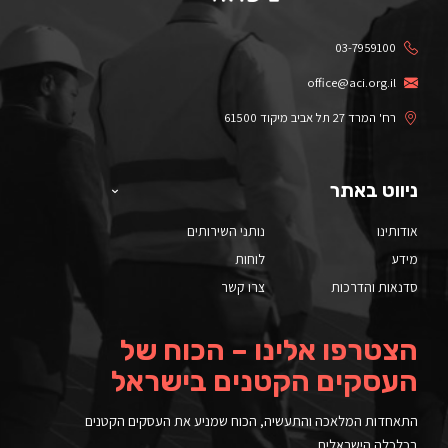
03-7959100
office@aci.org.il
רח' המרד 27 תל אביב מיקוד 61500
ניווט באתר
אודותינו
נותני השירותים
מידע
לוחות
סדנאות והדרכות
צרו קשר
הצטרפו אלינו – הכוח של
העסקים הקטנים בישראל
התאחדות המלאכה והתעשיה, הכוח שמניע את העסקים הקטנים
בכלכלה הישראלית.