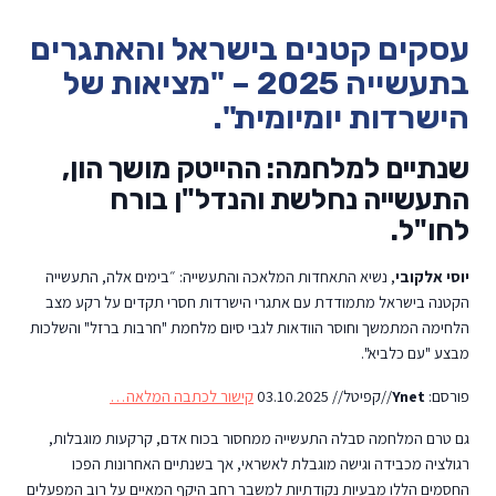
עסקים קטנים בישראל והאתגרים
בתעשייה 2025 – "מציאות של
הישרדות יומיומית".
שנתיים למלחמה: ההייטק מושך הון,
התעשייה נחלשת והנדל"ן בורח
לחו"ל.
יוסי אלקובי
, נשיא התאחדות המלאכה והתעשייה: ״בימים אלה, התעשייה
הקטנה בישראל מתמודדת עם אתגרי הישרדות חסרי תקדים על רקע מצב
הלחימה המתמשך וחוסר הוודאות לגבי סיום מלחמת "חרבות ברזל" והשלכות
מבצע "עם כלביא".
פורסם:
Ynet
//קפיטל// 03.10.2025
קישור לכתבה המלאה…
גם טרם המלחמה סבלה התעשייה ממחסור בכוח אדם, קרקעות מוגבלות,
רגולציה מכבידה וגישה מוגבלת לאשראי, אך בשנתיים האחרונות הפכו
החסמים הללו מבעיות נקודתיות למשבר רחב היקף המאיים על רוב המפעלים