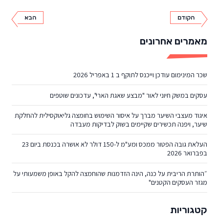
הקודם
הבא
מאמרים אחרונים
שכר המינימום עודכן וייכנס לתוקף ב 1 באפריל 2026
עסקים במשק חיוני לאור "מבצע שאגת הארי", עדכונים שוטפים
איגוד מעצבי השיער מברך על איסור השימוש בחומצה גליאוקסילית להחלקת
שיער, ויפנה תכשירים שקיימים בשוק לבדיקות מעבדה
העלאת גובה הפטור ממכס ומע"מ ל-150 דולר לא אושרה בכנסת ביום 23
בפברואר 2026
״הותרת הריבית על כנה, הינה הזדמנות שהוחמצה להקל באופן משמעותי על
מגזר העסקים הקטנים"
קטגוריות