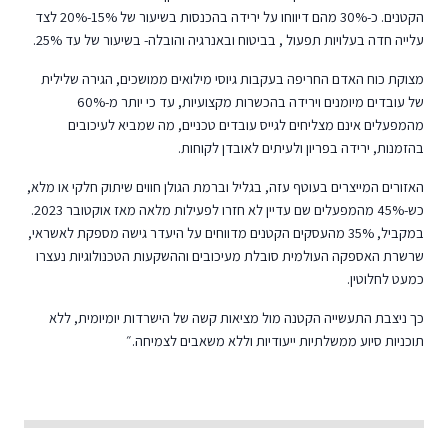
הקטנים. כ-30% מהם דיווחו על ירידה בהכנסות בשיעור של 15%-20% לצד
עלייה חדה בעלויות תפעול , בביטוח ובאנרגיה והובלה- בשיעור של עד 25%.
מצוקת כוח האדם החריפה בעקבות גיוסי מילואים ממושכים, הגירה שלילית
של עובדים מיומנים וירידה בהכשרות מקצועיות, עד כי יותר מ-60%
מהמפעלים אינם מצליחים לגייס עובדים טכניים, מה שמביא לעיכובים
בהזמנות, ירידה בפריון ולעיתים לאובדן לקוחות.
האזורים המייצרים בעוטף עזה, בגליל וברמת הגולן חווים שיתוק חלקי או מלא,
כש-45% מהמפעלים שם עדיין לא חזרו לפעילות מלאה מאז אוקטובר 2023.
במקביל, 35% מהעסקים הקטנים מדווחים על היעדר גישה מספקת לאשראי,
שרשרת האספקה העולמית סובלת מעיכובים וההשקעות הטכנולוגיות נעצרו
כמעט לחלוטין.
כך ניצבת התעשייה הקטנה מול מציאות קשה של הישרדות יומיומית, ללא
תוכניות סיוע ממשלתיות ייעודיות וללא משאבים לצמיחה.״