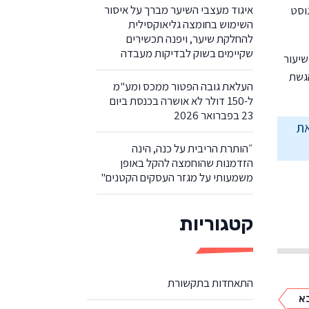
איגוד מעצבי השיער מברך על איסור
ולי ואוגוסט
השימוש בחומצה גליאוקסילית
להחלקת שיער, ויפנה תכשירים
שקיימים בשוק לבדיקות מעבדה
שמחזור עסקאותיהם בשנת 2022 הוא מ-12,000 ₪ ועד 400,000,000 ₪, ושיעור
 והגשת
העלאת גובה הפטור ממכס ומע"מ
ל-150 דולר לא אושרה בכנסת ביום
23 בפברואר 2026
את
״הותרת הריבית על כנה, הינה
הזדמנות שהוחמצה להקל באופן
משמעותי על מגזר העסקים הקטנים"
קטגוריות
התאחדות בתקשורת
א