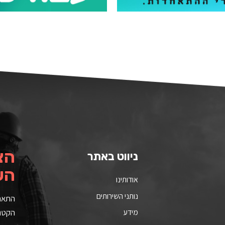
הצ
ניווט באתר
הע
אודותינו
נותני השירותים
התאחד
מידע
הקטני