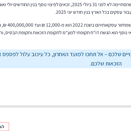
אשר כתוצאה ממנו הושבתה הפעילות בעסק לתקופה שהסתיימה לא לפני 31 ביולי 2025, זכאים לפיצוי נוסף בגין החודשים י
לפיצויים זכאים עסקים שנפתחו עד ה-31 במאי 2025, 
 במחזור העסקאות שלהם הוא לפחות 25%. תנאי נוסף הוא הגשת דו"ח תקופתי למע"מ לתקופת הזכאות ותקופת הבסיס,
ויים שלכם – אל תחכו למועד האחרון, כל עיכוב עלול לפספס 
הזכאות שלכם.
הב