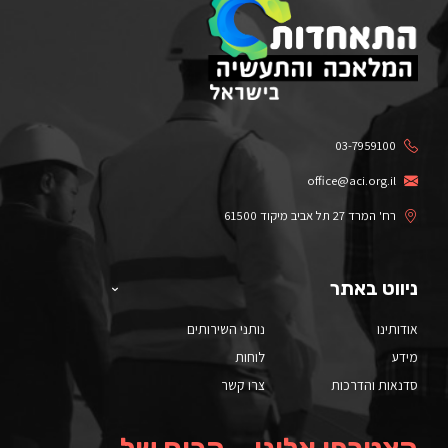
03-7959100
office@aci.org.il
רח' המרד 27 תל אביב מיקוד 61500
ניווט באתר
אודותינו
נותני השירותים
מידע
לוחות
סדנאות והדרכות
צרו קשר
הצטרפו אלינו – הכוח של